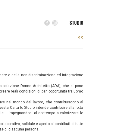
STUDIO
<<
 genere e della non-discriminazione ed integrazione
 Associazione Donne Architetto (ADA), che si pone
 creare reali condizioni di pari opportunità tra uomo
usive nel mondo del lavoro, che contribuiscono al
esta Carta lo Studio intende contribuire alla lotta
suale – impegnandosi al contempo a valorizzare le
laborativo, solidale e aperto ai contributi di tutte
enze di ciascuna persona.