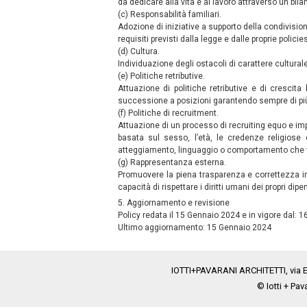
da dedicare alla vita e al lavoro attraverso un bil
(c) Responsabilità familiari.
Adozione di iniziative a supporto della condivision
requisiti previsti dalla legge e dalle proprie policie
(d) Cultura.
Individuazione degli ostacoli di carattere cultura
(e) Politiche retributive.
Attuazione di politiche retributive e di crescit
successione a posizioni garantendo sempre di più l’
(f) Politiche di recruitment.
Attuazione di un processo di recruiting equo e impa
basata sul sesso, l’età, le credenze religiose 
atteggiamento, linguaggio o comportamento che vio
(g) Rappresentanza esterna.
Promuovere la piena trasparenza e correttezza in tu
capacità di rispettare i diritti umani dei propri dipe
5. Aggiornamento e revisione
Policy redata il 15 Gennaio 2024 e in vigore dal: 
Ultimo aggiornamento: 15 Gennaio 2024
IOTTI+PAVARANI ARCHITETTI, via Emi
© Iotti + Pav