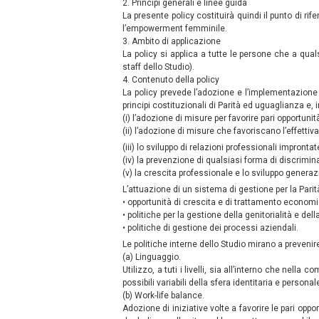
2. Principi generali e linee guida
La presente policy costituirà quindi il punto di ri
l’empowerment femminile.
3. Ambito di applicazione
La policy si applica a tutte le persone che a qual
staff dello Studio).
4. Contenuto della policy
La policy prevede l’adozione e l’implementazione 
principi costituzionali di Parità ed uguaglianza e, 
(i) l’adozione di misure per favorire pari opportunità
(ii) l’adozione di misure che favoriscano l’effettiv
(iii) lo sviluppo di relazioni professionali improntat
(iv) la prevenzione di qualsiasi forma di discrimin
(v) la crescita professionale e lo sviluppo generazi
L’attuazione di un sistema di gestione per la Parit
• opportunità di crescita e di trattamento economi
• politiche per la gestione della genitorialità e dell
• politiche di gestione dei processi aziendali.
Le politiche interne dello Studio mirano a prevenir
(a) Linguaggio.
Utilizzo, a tuti i livelli, sia all’interno che nel
possibili variabili della sfera identitaria e person
(b) Work-life balance.
Adozione di iniziative volte a favorire le pari oppor