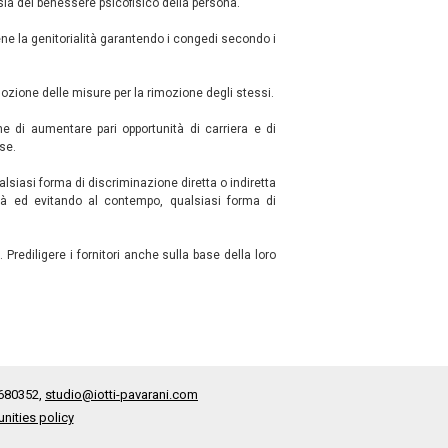
, sia del benessere psicofisico della persona.
iene la genitorialità garantendo i congedi secondo i
dozione delle misure per la rimozione degli stessi.
ne di aumentare pari opportunità di carriera e di
se.
alsiasi forma di discriminazione diretta o indiretta
lità ed evitando al contempo, qualsiasi forma di
 Prediligere i fornitori anche sulla base della loro
6680352,
studio@iotti-pavarani.com
nities policy