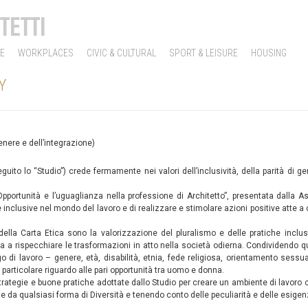
TETTI
E
WORKPLACES
CIVIC & CULTURAL
SPORT & LEISURE
HOUSING
Y
enere e dell’integrazione)
seguito lo “Studio”) crede fermamente nei valori dell’inclusività, della parità di
 Opportunità e l’uguaglianza nella professione di Architetto”, presentata dalla
che inclusive nel mondo del lavoro e di realizzare e stimolare azioni positive atte a
e della Carta Etica sono la valorizzazione del pluralismo e delle pratiche incl
a a rispecchiare le trasformazioni in atto nella società odierna. Condividendo qu
go di lavoro – genere, età, disabilità, etnia, fede religiosa, orientamento ses
n particolare riguardo alle pari opportunità tra uomo e donna.
strategie e buone pratiche adottate dallo Studio per creare un ambiente di lavoro col
nte da qualsiasi forma di Diversità e tenendo conto delle peculiarità e delle esig