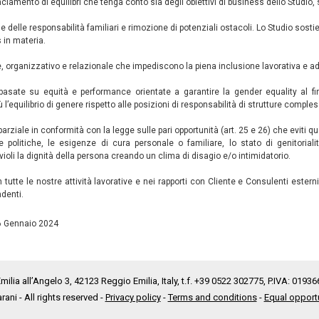
anciamento di equilibri che tenga conto sia degli obiettivi di business dello Studio
e delle responsabilità familiari e rimozione di potenziali ostacoli. Lo Studio sost
s in materia.
le, organizzativo e relazionale che impediscono la piena inclusione lavorativa e a
a basate su equità e performance orientate a garantire la gender equality al fi
equilibrio di genere rispetto alle posizioni di responsabilità di strutture comples
rziale in conformità con la legge sulle pari opportunità (art. 25 e 26) che eviti qu
e politiche, le esigenze di cura personale o familiare, lo stato di genitoria
li la dignità della persona creando un clima di disagio e/o intimidatorio.
tte le nostre attività lavorative e nei rapporti con Cliente e Consulenti esterni.
ndenti.
16 Gennaio 2024
lia all’Angelo 3, 42123 Reggio Emilia, Italy, t.f. +39 0522 302775, P.IVA: 0193
arani - All rights reserved -
Privacy policy
-
Terms and conditions
-
Equal opportu