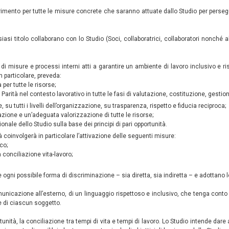
ferimento per tutte le misure concrete che saranno attuate dallo Studio per persegu
siasi titolo collaborano con lo Studio (Soci, collaboratrici, collaboratori nonch
di misure e processi interni atti a garantire un ambiente di lavoro inclusivo e ri
in particolare, preveda:
 per tutte le risorse;
a Parità nel contesto lavorativo in tutte le fasi di valutazione, costituzione, gesti
e, su tutti i livelli dell’organizzazione, su trasparenza, rispetto e fiducia reciproca;
azione e un’adeguata valorizzazione di tutte le risorse;
onale dello Studio sulla base dei principi di pari opportunità.
à coinvolgerà in particolare l’attivazione delle seguenti misure:
co;
a conciliazione vita-lavoro;
e ogni possibile forma di discriminazione – sia diretta, sia indiretta – e adottano
la comunicazione all’esterno, di un linguaggio rispettoso e inclusivo, che tenga con
ale di ciascun soggetto.
tunità, la conciliazione tra tempi di vita e tempi di lavoro. Lo Studio intende dare a