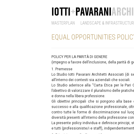
IOTTI
+
PAVARANI
ARCHI
MASTERPLAN
LANDSCAPE & INFRASTRUCTUR
EQUAL OPPORTUNITIES POLIC
POLICY PER LA PARITÀ DI GENERE
(impegno a favore dell’inclusione, della parità di g
1. Premesse
Lo Studio Iotti Pavarani Architetti Associati (di 
all’interno dei contesti sia aziendali che sociali.
Lo Studio aderisce alla “Carta Etica per le Pari
l’obiettivo di valorizzare il pluralismo delle prati
e donna nella libera professione.
Gli obiettivi principali che si pongono alla bas
successo e alla qualificazione professionale, oltr
contro tutte le forme di discriminazione sul luo
diversità presenti all’interno della professione co
La presente policy individua e definisce principi, 
e tutti (professioniste/i e staff), indipendenteme