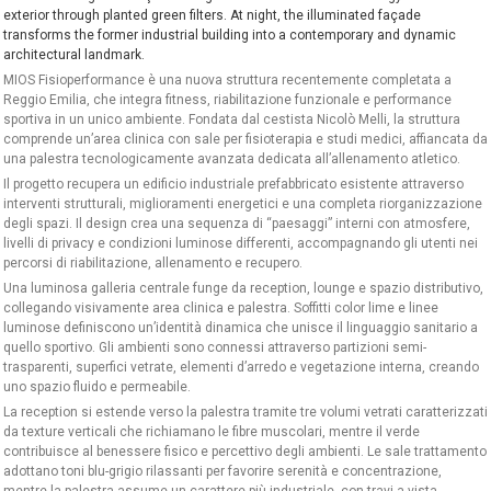
exterior through planted green filters. At night, the illuminated façade
transforms the former industrial building into a contemporary and dynamic
architectural landmark.
MIOS Fisioperformance è una nuova struttura recentemente completata a
Reggio Emilia, che integra fitness, riabilitazione funzionale e performance
sportiva in un unico ambiente. Fondata dal cestista Nicolò Melli, la struttura
comprende un’area clinica con sale per fisioterapia e studi medici, affiancata da
una palestra tecnologicamente avanzata dedicata all’allenamento atletico.
Il progetto recupera un edificio industriale prefabbricato esistente attraverso
interventi strutturali, miglioramenti energetici e una completa riorganizzazione
degli spazi. Il design crea una sequenza di “paesaggi” interni con atmosfere,
livelli di privacy e condizioni luminose differenti, accompagnando gli utenti nei
percorsi di riabilitazione, allenamento e recupero.
Una luminosa galleria centrale funge da reception, lounge e spazio distributivo,
collegando visivamente area clinica e palestra. Soffitti color lime e linee
luminose definiscono un’identità dinamica che unisce il linguaggio sanitario a
quello sportivo. Gli ambienti sono connessi attraverso partizioni semi-
trasparenti, superfici vetrate, elementi d’arredo e vegetazione interna, creando
uno spazio fluido e permeabile.
La reception si estende verso la palestra tramite tre volumi vetrati caratterizzati
da texture verticali che richiamano le fibre muscolari, mentre il verde
contribuisce al benessere fisico e percettivo degli ambienti. Le sale trattamento
adottano toni blu-grigio rilassanti per favorire serenità e concentrazione,