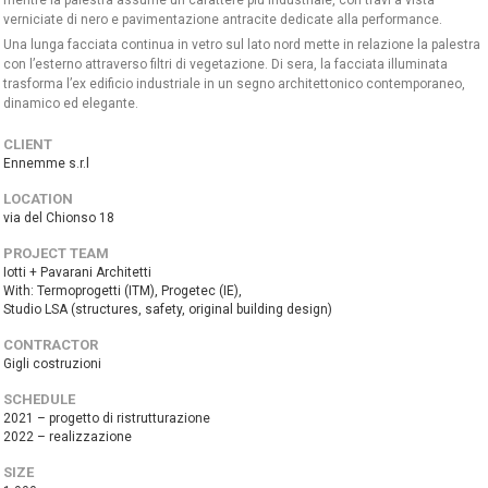
mentre la palestra assume un carattere più industriale, con travi a vista
verniciate di nero e pavimentazione antracite dedicate alla performance.
Una lunga facciata continua in vetro sul lato nord mette in relazione la palestra
con l’esterno attraverso filtri di vegetazione. Di sera, la facciata illuminata
trasforma l’ex edificio industriale in un segno architettonico contemporaneo,
dinamico ed elegante.
CLIENT
Ennemme s.r.l
LOCATION
via del Chionso 18
PROJECT TEAM
Iotti + Pavarani Architetti
With: Termoprogetti (ITM), Progetec (IE),
Studio LSA (structures, safety, original building design)
CONTRACTOR
Gigli costruzioni
SCHEDULE
2021 – progetto di ristrutturazione
2022 – realizzazione
SIZE