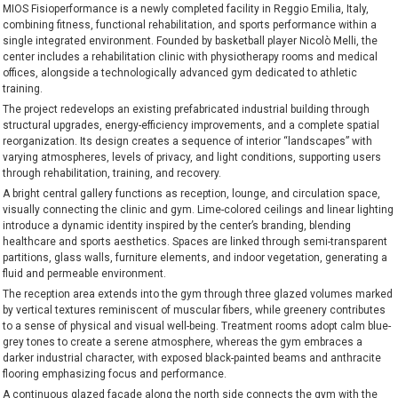
MIOS Fisioperformance is a newly completed facility in Reggio Emilia, Italy,
combining fitness, functional rehabilitation, and sports performance within a
single integrated environment. Founded by basketball player Nicolò Melli, the
center includes a rehabilitation clinic with physiotherapy rooms and medical
offices, alongside a technologically advanced gym dedicated to athletic
training.
The project redevelops an existing prefabricated industrial building through
structural upgrades, energy-efficiency improvements, and a complete spatial
reorganization. Its design creates a sequence of interior “landscapes” with
varying atmospheres, levels of privacy, and light conditions, supporting users
through rehabilitation, training, and recovery.
A bright central gallery functions as reception, lounge, and circulation space,
visually connecting the clinic and gym. Lime-colored ceilings and linear lighting
introduce a dynamic identity inspired by the center’s branding, blending
healthcare and sports aesthetics. Spaces are linked through semi-transparent
partitions, glass walls, furniture elements, and indoor vegetation, generating a
fluid and permeable environment.
The reception area extends into the gym through three glazed volumes marked
by vertical textures reminiscent of muscular fibers, while greenery contributes
to a sense of physical and visual well-being. Treatment rooms adopt calm blue-
grey tones to create a serene atmosphere, whereas the gym embraces a
darker industrial character, with exposed black-painted beams and anthracite
flooring emphasizing focus and performance.
A continuous glazed façade along the north side connects the gym with the