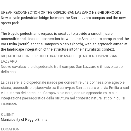
URBAN RECONNECTION OF THE OSPIZIO-SAN LAZZARO NEIGHBORHOODS
New bicycle-pedestrian bridge between the San Lazzaro campus and the new
sports park.
.
The bicycle-pedestrian overpass is created to provide a smooth, safe,
accessible and pleasant connection between the San Lazzaro campus and the
Via Emilia (south) and the Campovolo parks (north), with an approach aimed at
the landscape integration of the structure into the naturalistic context.
RIQUALIFICAZIONE E RICUCITURA URBANA DEI QUARTIERI OSPIZIO-SAN
LAZZARO
Nuovo cavalcavia ciclopedonale tra il campus San Lazzaro e il nuovo parco
dello sport.
.
La passerella ciclopedonale nasce per consentire una connessione agevole,
sicura, accessibile e piacevole tra il cam¬pus San Lazzaro e la via Emilia a sud
e il sistema dei parchi del Campovolo a nord, con un approccio volto alla
integrazione paesaggistica della struttura nel contesto naturalistico in cui si
inserisce.
CLIENT
Municipality of Reggio Emilia
LOCATION