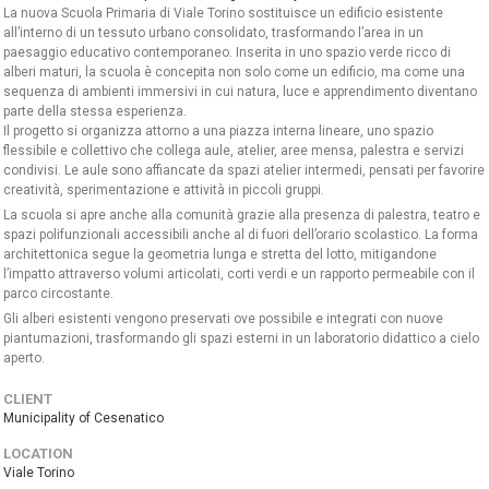
La nuova Scuola Primaria di Viale Torino sostituisce un edificio esistente
all’interno di un tessuto urbano consolidato, trasformando l’area in un
paesaggio educativo contemporaneo. Inserita in uno spazio verde ricco di
alberi maturi, la scuola è concepita non solo come un edificio, ma come una
sequenza di ambienti immersivi in cui natura, luce e apprendimento diventano
parte della stessa esperienza.
Il progetto si organizza attorno a una piazza interna lineare, uno spazio
flessibile e collettivo che collega aule, atelier, aree mensa, palestra e servizi
condivisi. Le aule sono affiancate da spazi atelier intermedi, pensati per favorire
creatività, sperimentazione e attività in piccoli gruppi.
La scuola si apre anche alla comunità grazie alla presenza di palestra, teatro e
spazi polifunzionali accessibili anche al di fuori dell’orario scolastico. La forma
architettonica segue la geometria lunga e stretta del lotto, mitigandone
l’impatto attraverso volumi articolati, corti verdi e un rapporto permeabile con il
parco circostante.
Gli alberi esistenti vengono preservati ove possibile e integrati con nuove
piantumazioni, trasformando gli spazi esterni in un laboratorio didattico a cielo
aperto.
CLIENT
Municipality of Cesenatico
LOCATION
Viale Torino