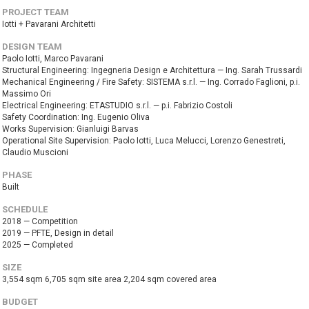
PROJECT TEAM
Iotti + Pavarani Architetti
DESIGN TEAM
Paolo Iotti, Marco Pavarani
Structural Engineering: Ingegneria Design e Architettura — Ing. Sarah Trussardi
Mechanical Engineering / Fire Safety: SISTEMA s.r.l. — Ing. Corrado Faglioni, p.i.
Massimo Ori
Electrical Engineering: ETASTUDIO s.r.l. — p.i. Fabrizio Costoli
Safety Coordination: Ing. Eugenio Oliva
Works Supervision: Gianluigi Barvas
Operational Site Supervision: Paolo Iotti, Luca Melucci, Lorenzo Genestreti,
Claudio Muscioni
PHASE
Built
SCHEDULE
2018 — Competition
2019 — PFTE, Design in detail
2025 — Completed
SIZE
3,554 sqm 6,705 sqm site area 2,204 sqm covered area
BUDGET