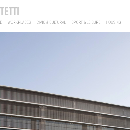
TETTI
E
WORKPLACES
CIVIC & CULTURAL
SPORT & LEISURE
HOUSING