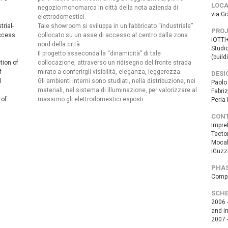
LOCA
negozio monomarca in città della nota azienda di
via G
elettrodomestici.
rial-
Tale showroom si sviluppa in un fabbricato “industriale”
PROJ
access
collocato su un asse di accesso al centro dalla zona
IOTTI
nord della città.
Studio
Il progetto asseconda la “dinamicità” di tale
(build
tion of
collocazione, attraverso un ridisegno del fronte strada
f
mirato a conferirgli visibilità, eleganza, leggerezza.
DESI
l
Gli ambienti interni sono studiati, nella distribuzione, nei
Paolo 
materiali, nel sistema di illuminazione, per valorizzare al
Fabriz
 of
massimo gli elettrodomestici esposti.
Perla
CON
Impref 
Tecto
Mocab
iGuzzi
PHA
Compl
SCHE
2006 -
and i
2007 