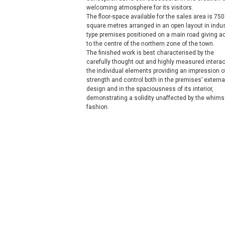
welcoming atmosphere for its visitors.
The floor-space available for the sales area is 750
square metres arranged in an open layout in indust
type premises positioned on a main road giving 
to the centre of the northern zone of the town.
The finished work is best characterised by the
carefully thought out and highly measured interac
the individual elements providing an impression o
strength and control both in the premises’ externa
design and in the spaciousness of its interior,
demonstrating a solidity unaffected by the whims
fashion.