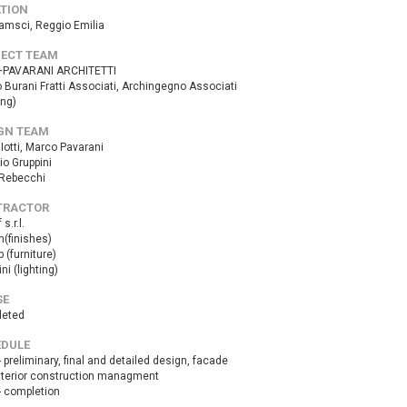
TION
ramsci, Reggio Emilia
ECT TEAM
+PAVARANI ARCHITETTI
 Burani Fratti Associati, Archingegno Associati
ing)
GN TEAM
Iotti, Marco Pavarani
io Gruppini
 Rebecchi
TRACTOR
s.r.l.
n(finishes)
 (furniture)
ni (lighting)
SE
eted
DULE
 preliminary, final and detailed design, facade
nterior construction managment
- completion