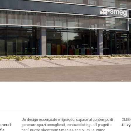
CLIE
Un design essenziale e rigoroso, capace al contempo di
Smeg 
 overall
generare spazi accoglienti, contraddistingue il progetto
f a
per il nuovo showroom Smeg a Reggio Emilia, primo