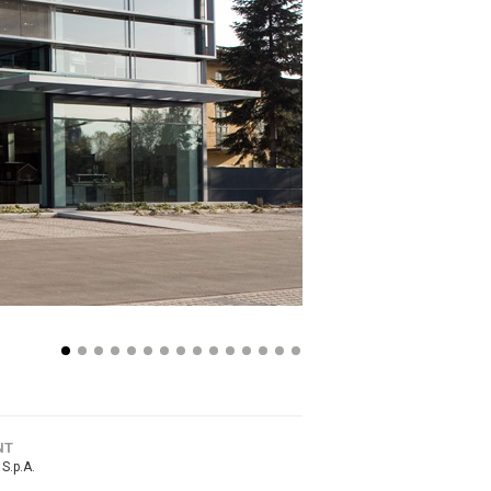
NT
S.p.A.