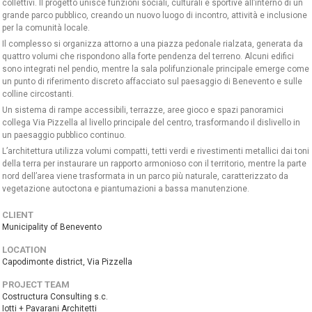
collettivi. Il progetto unisce funzioni sociali, culturali e sportive all’interno di un
grande parco pubblico, creando un nuovo luogo di incontro, attività e inclusione
per la comunità locale.
Il complesso si organizza attorno a una piazza pedonale rialzata, generata da
quattro volumi che rispondono alla forte pendenza del terreno. Alcuni edifici
sono integrati nel pendio, mentre la sala polifunzionale principale emerge come
un punto di riferimento discreto affacciato sul paesaggio di Benevento e sulle
colline circostanti.
Un sistema di rampe accessibili, terrazze, aree gioco e spazi panoramici
collega Via Pizzella al livello principale del centro, trasformando il dislivello in
un paesaggio pubblico continuo.
L’architettura utilizza volumi compatti, tetti verdi e rivestimenti metallici dai toni
della terra per instaurare un rapporto armonioso con il territorio, mentre la parte
nord dell’area viene trasformata in un parco più naturale, caratterizzato da
vegetazione autoctona e piantumazioni a bassa manutenzione.
CLIENT
Municipality of Benevento
LOCATION
Capodimonte district, Via Pizzella
PROJECT TEAM
Costructura Consulting s.c.
Iotti + Pavarani Architetti