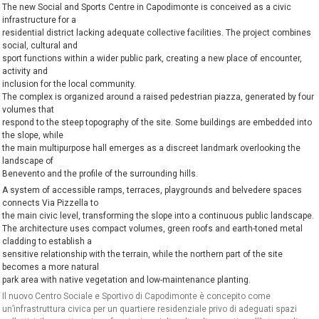
The new Social and Sports Centre in Capodimonte is conceived as a civic
infrastructure for a
residential district lacking adequate collective facilities. The project combines
social, cultural and
sport functions within a wider public park, creating a new place of encounter,
activity and
inclusion for the local community.
The complex is organized around a raised pedestrian piazza, generated by four
volumes that
respond to the steep topography of the site. Some buildings are embedded into
the slope, while
the main multipurpose hall emerges as a discreet landmark overlooking the
landscape of
Benevento and the profile of the surrounding hills.
A system of accessible ramps, terraces, playgrounds and belvedere spaces
connects Via Pizzella to
the main civic level, transforming the slope into a continuous public landscape.
The architecture uses compact volumes, green roofs and earth-toned metal
cladding to establish a
sensitive relationship with the terrain, while the northern part of the site
becomes a more natural
park area with native vegetation and low-maintenance planting.
Il nuovo Centro Sociale e Sportivo di Capodimonte è concepito come
un’infrastruttura civica per un quartiere residenziale privo di adeguati spazi